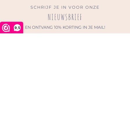
SCHRIJF JE IN VOOR ONZE
NIEUWSBRIEF
EN ONTVANG 10% KORTING IN JE MAIL!
9,5
Zo blijf je op de hoogte van leuke acties en nieuw
producten. We versturen weinig mails, dus geen overvolle
mailboxen.
MENU
Zoeken