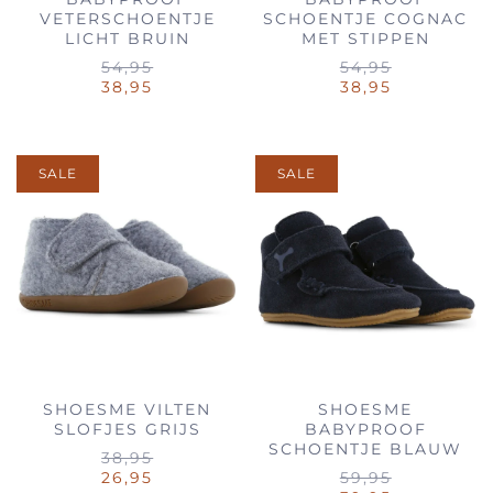
VETERSCHOENTJE
SCHOENTJE COGNAC
LICHT BRUIN
MET STIPPEN
54,95
54,95
38,95
38,95
SALE
SALE
SHOESME VILTEN
SHOESME
SLOFJES GRIJS
BABYPROOF
SCHOENTJE BLAUW
38,95
26,95
59,95