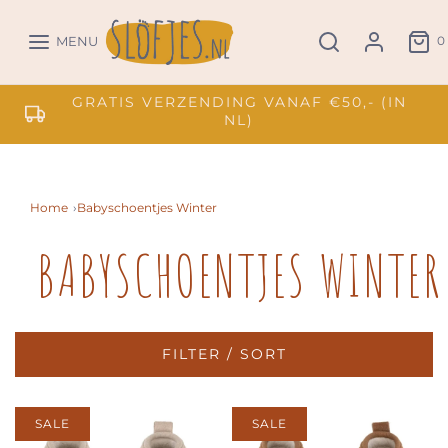
0
MENU
GRATIS VERZENDING VANAF €50,- (IN
NL)
Home
›
Babyschoentjes Winter
BABYSCHOENTJES WINTER
FILTER / SORT
SALE
SALE