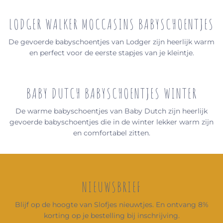
LODGER WALKER MOCCASINS BABYSCHOENTJES
De gevoerde babyschoentjes van Lodger zijn heerlijk warm
en perfect voor de eerste stapjes van je kleintje.
BABY DUTCH BABYSCHOENTJES WINTER
De warme babyschoentjes van Baby Dutch zijn heerlijk
gevoerde babyschoentjes die in de winter lekker warm zijn
en comfortabel zitten.
NIEUWSBRIEF
Blijf op de hoogte van Slofjes nieuwtjes. En ontvang 8%
korting op je bestelling bij inschrijving.