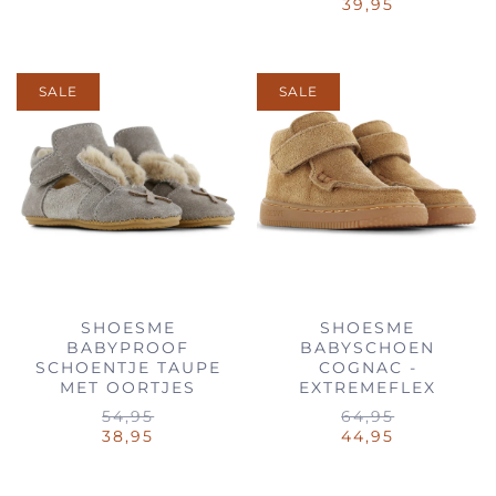
39,95
SALE
SALE
SHOESME
SHOESME
BABYPROOF
BABYSCHOEN
SCHOENTJE TAUPE
COGNAC -
MET OORTJES
EXTREMEFLEX
54,95
64,95
38,95
44,95