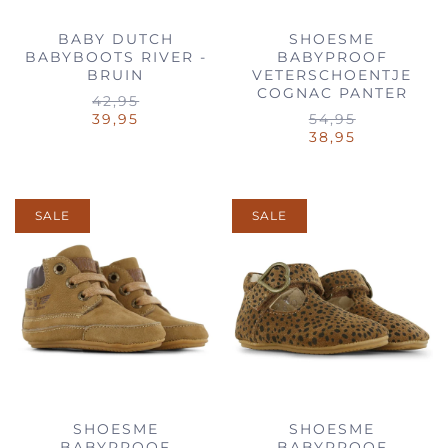
BABY DUTCH
SHOESME
BABYBOOTS RIVER -
BABYPROOF
BRUIN
VETERSCHOENTJE
COGNAC PANTER
42,95
39,95
54,95
38,95
SALE
SALE
SHOESME
SHOESME
BABYPROOF
BABYPROOF