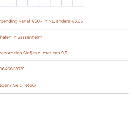
rzending vanaf €50,- in NL, anders €3,85
phalen in Sassenheim
eoordelen Slofjes.nl met een 9,5
0646808781
eden? Geld retour