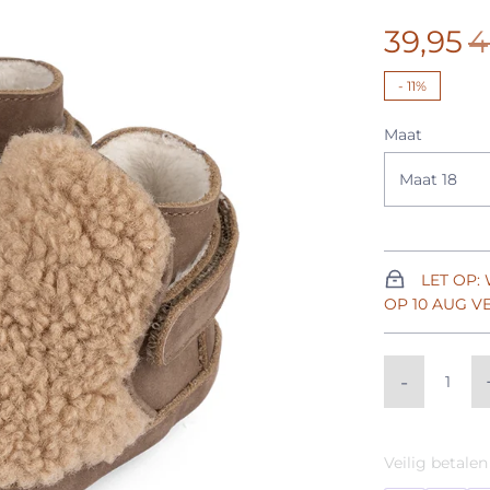
39,95
4
-
11%
Maat
Maat 18
LET OP:
OP 10 AUG 
-
Veilig betalen