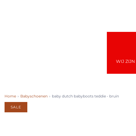
WIJ ZIJ
Home
›
Babyschoenen
›
baby dutch babyboots teddie - bruin
SALE