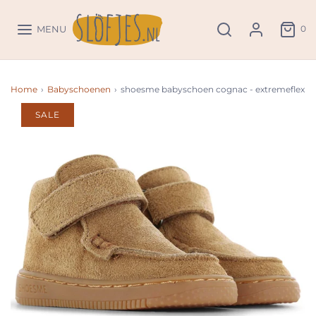
0
MENU
Home
›
Babyschoenen
›
shoesme babyschoen cognac - extremeflex
SALE