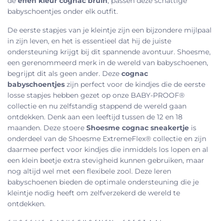
de
effen kleur cognac bruin
, passen deze schattige
babyschoentjes onder elk outfit.
De eerste stapjes van je kleintje zijn een bijzondere mijlpaal
in zijn leven, en het is essentieel dat hij de juiste
ondersteuning krijgt bij dit spannende avontuur. Shoesme,
een gerenommeerd merk in de wereld van babyschoenen,
begrijpt dit als geen ander. Deze
cognac
babyschoentjes
zijn perfect voor de kindjes die de eerste
losse stapjes hebben gezet op onze BABY-PROOF®
collectie en nu zelfstandig stappend de wereld gaan
ontdekken. Denk aan een leeftijd tussen de 12 en 18
maanden. Deze stoere
Shoesme cognac sneakertje
is
onderdeel van de Shoesme ExtremeFlex® collectie en zijn
daarmee perfect voor kindjes die inmiddels los lopen en al
een klein beetje extra stevigheid kunnen gebruiken, maar
nog altijd wel met een flexibele zool. Deze leren
babyschoenen bieden de optimale ondersteuning die je
kleintje nodig heeft om zelfverzekerd de wereld te
ontdekken.