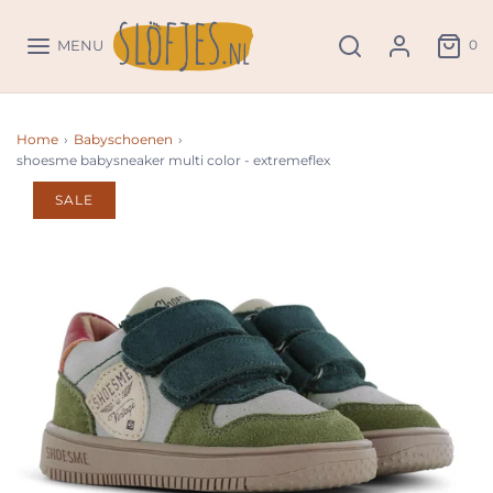
0
MENU
Home
›
Babyschoenen
›
shoesme babysneaker multi color - extremeflex
SALE