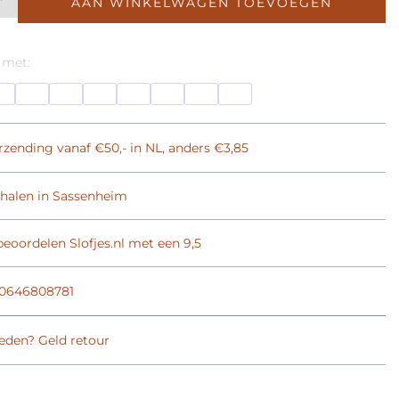
AAN WINKELWAGEN TOEVOEGEN
 met:
rzending vanaf €50,- in NL, anders €3,85
phalen in Sassenheim
eoordelen Slofjes.nl met een 9,5
0646808781
eden? Geld retour