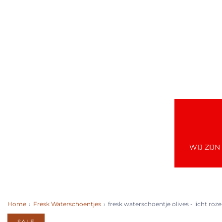
WIJ ZIJ
Home
›
Fresk Waterschoentjes
›
fresk waterschoentje olives - licht roz
SALE