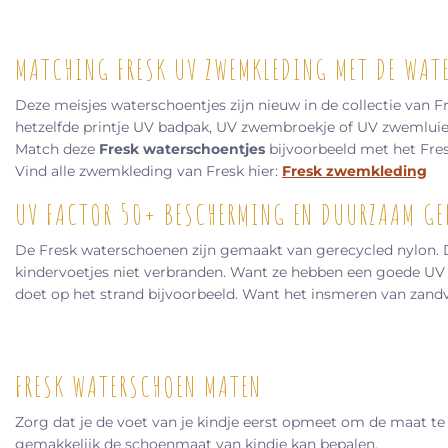
MATCHING FRESK UV ZWEMKLEDING MET DE WAT
Deze meisjes waterschoentjes zijn nieuw in de collectie van 
hetzelfde printje UV badpak, UV zwembroekje of UV zwemluier. W
Match deze
Fresk waterschoentjes
bijvoorbeeld met het Fres
Vind alle zwemkleding van Fresk hier:
Fresk zwemkleding
UV FACTOR 50+ BESCHERMING EN DUURZAAM GE
De Fresk waterschoenen zijn gemaakt van gerecycled nylon. Di
kindervoetjes niet verbranden. Want ze hebben een goede UV f
doet op het strand bijvoorbeeld. Want het insmeren van zandv
FRESK WATERSCHOEN MATEN
Zorg dat je de voet van je kindje eerst opmeet om de maat te 
gemakkelijk de schoenmaat van kindje kan bepalen.