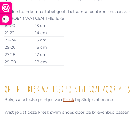
Onderstaande maattabel geeft het aantal centimeters aan van d
SCHOENMAAT
CENTIMETERS
9,5
19-20
13 cm
21-22
14 cm
23-24
15 cm
25-26
16 cm
27-28
17 cm
29-30
18 cm
ONLINE FRESK WATERSCHOENTJE ROZE VOOR MEISJ
Bekijk alle leuke printjes van
Fresk
bij Slofjes.nl online.
Wist je dat deze Fresk swim shoes door de brievenbus passen