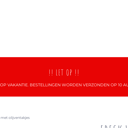
!! LET OP !!
N OP VAKANTIE. BESTELLINGEN WORDEN VERZONDEN OP 10 A
e met olijventakjes