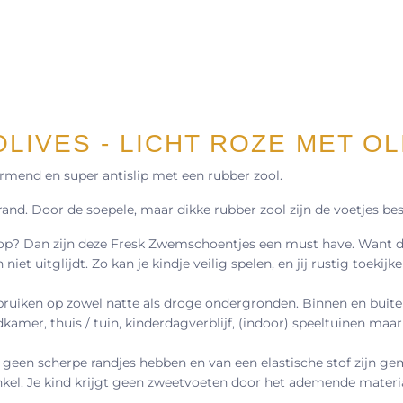
IVES - LICHT ROZE MET OL
rmend en super antislip met een rubber zool.
trand. Door de soepele, maar dikke rubber zool zijn de voetjes b
 op? Dan zijn deze Fresk Zwemschoentjes een must have. Want de
t uitglijdt. Zo kan je kindje veilig spelen, en jij rustig toekijke
bruiken op zowel natte als droge ondergronden. Binnen en buite
mer, thuis / tuin, kinderdagverblijf, (indoor) speeltuinen maa
geen scherpe randjes hebben en van een elastische stof zijn gem
el. Je kind krijgt geen zweetvoeten door het ademende materia