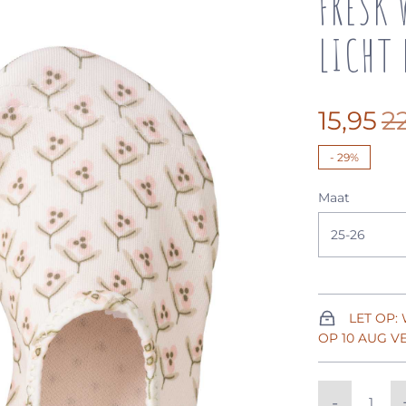
FRESK 
LICHT 
15,95
2
-
29%
Maat
25-26
LET OP:
OP 10 AUG 
-