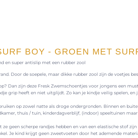
URF BOY - GROEN MET SUR
 en super antislip met een rubber zool
trand. Door de soepele, maar dikke rubber zool zijn de voetjes b
e op? Dan zijn deze Fresk Zwemschoentjes voor jongens een must
grip heeft en niet uitglijdt. Zo kan je kindje veilig spelen, en ji
bruiken op zowel natte als droge ondergronden. Binnen en buite
mer, thuis / tuin, kinderdagverblijf, (indoor) speeltuinen maa
 ze geen scherpe randjes hebben en van een elastische stof zijn 
el. Je kind krijgt geen zweetvoeten door het ademende materia