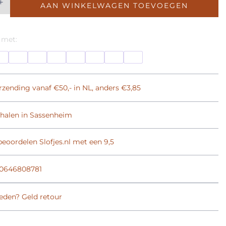
+
AAN WINKELWAGEN TOEVOEGEN
 met:
rzending vanaf €50,- in NL, anders €3,85
phalen in Sassenheim
eoordelen Slofjes.nl met een 9,5
0646808781
eden? Geld retour