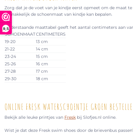
Zorg dat je de voet van je kindje eerst opmeet om de maat te 
gemakkelijk de schoenmaat van kindje kan bepalen.
Onderstaande maattabel geeft het aantal centimeters aan van d
9,5
SCHOENMAAT
CENTIMETERS
19-20
13 cm
21-22
14 cm
23-24
15 cm
25-26
16 cm
27-28
17 cm
29-30
18 cm
ONLINE FRESK WATERSCHOENTJE GROEN BESTELLE
Bekijk alle leuke printjes van
Fresk
bij Slofjes.nl online.
Wist je dat deze Fresk swim shoes door de brievenbus passen