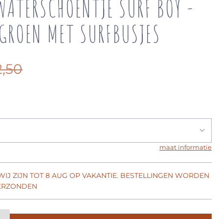
WATERSCHOENTJE SURF BOY -
 GROEN MET SURFBUSJES
2,50
maat informatie
 WIJ ZIJN TOT 8 AUG OP VAKANTIE. BESTELLINGEN WORDEN
VERZONDEN