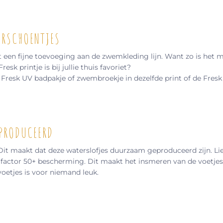
ERSCHOENTJES
at een fijne toevoeging aan de zwemkleding lijn. Want zo is he
Fresk printje is bij jullie thuis favoriet?
Fresk UV badpakje of zwembroekje in dezelfde print of de Fresk 
PRODUCEERD
t maakt dat deze waterslofjes duurzaam geproduceerd zijn. Lief
actor 50+ bescherming. Dit maakt het insmeren van de voetjes n
oetjes is voor niemand leuk.