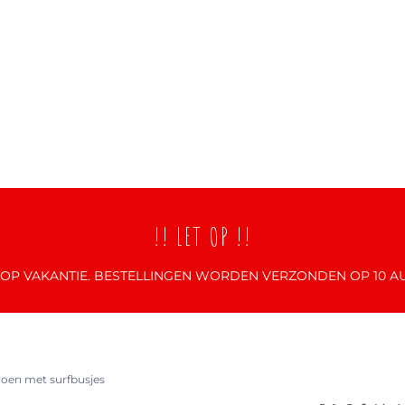
!! LET OP !!
N OP VAKANTIE. BESTELLINGEN WORDEN VERZONDEN OP 10 A
groen met surfbusjes