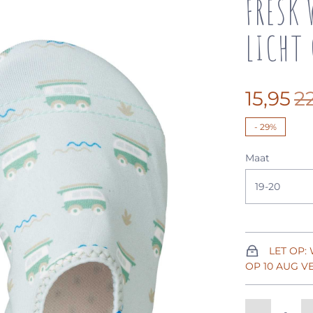
FRESK 
LICHT
15,95
2
-
29%
Maat
19-20
LET OP:
OP 10 AUG 