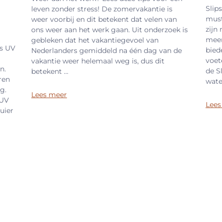
Slip
leven zonder stress! De zomervakantie is
must
weer voorbij en dit betekent dat velen van
zijn
ons weer aan het werk gaan. Uit onderzoek is
meer
gebleken dat het vakantiegevoel van
s UV
bied
Nederlanders gemiddeld na één dag van de
voete
vakantie weer helemaal weg is, dus dit
n.
de S
betekent ...
ren
water
g.
Lees meer
 UV
Lees
uier