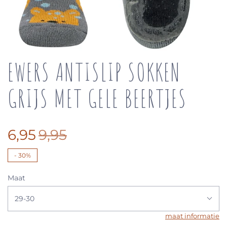
EWERS ANTISLIP SOKKEN
GRIJS MET GELE BEERTJES
6,95
9,95
-
30%
Maat
29-30
maat informatie