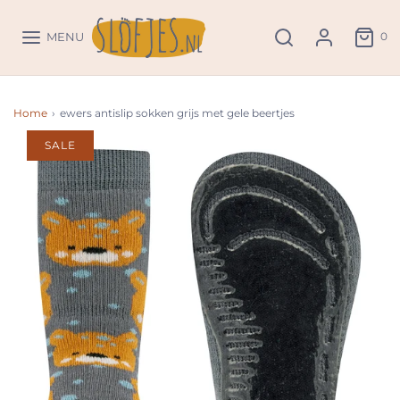
0
MENU
Home
›
ewers antislip sokken grijs met gele beertjes
SALE