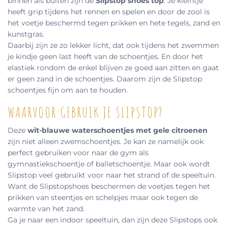
binnen als buiten zijn de
Slipstop shoes top
. Je kleintje
heeft grip tijdens het rennen en spelen en door de zool is
het voetje beschermd tegen prikken en hete tegels, zand en
kunstgras.
Daarbij zijn ze zo lekker licht, dat ook tijdens het zwemmen
je kindje geen last heeft van de schoentjes. En door het
elastiek rondom de enkel blijven ze goed aan zitten en gaat
er geen zand in de schoentjes. Daarom zijn de Slipstop
schoentjes fijn om aan te houden.
WAARVOOR GEBRUIK JE SLIPSTOP?
Deze
wit-blauwe waterschoentjes met gele citroenen
zijn niet alleen zwemschoentjes. Je kan ze namelijk ook
perfect gebruiken voor naar de gym als
gymnastiekschoentje of balletschoentje. Maar ook wordt
Slipstop veel gebruikt voor naar het strand of de speeltuin.
Want de Slipstopshoes beschermen de voetjes tegen het
prikken van steentjes en schelpjes maar ook tegen de
warmte van het zand.
Ga je naar een indoor speeltuin, dan zijn deze Slipstops ook