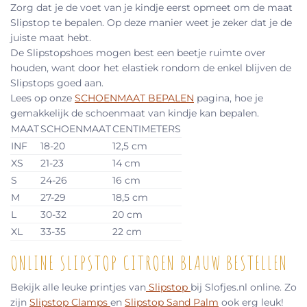
Zorg dat je de voet van je kindje eerst opmeet om de maat
Slipstop te bepalen. Op deze manier weet je zeker dat je de
juiste maat hebt.
De Slipstopshoes mogen best een beetje ruimte over
houden, want door het elastiek rondom de enkel blijven de
Slipstops goed aan.
Lees op onze
SCHOENMAAT BEPALEN
pagina, hoe je
gemakkelijk de schoenmaat van kindje kan bepalen.
MAAT
SCHOENMAAT
CENTIMETERS
INF
18-20
12,5 cm
XS
21-23
14 cm
S
24-26
16 cm
M
27-29
18,5 cm
L
30-32
20 cm
XL
33-35
22 cm
ONLINE SLIPSTOP CITROEN BLAUW BESTELLEN
Bekijk alle leuke printjes van
Slipstop
bij Slofjes.nl online. Zo
zijn
Slipstop Clamps
en
Slipstop Sand Palm
ook erg leuk!