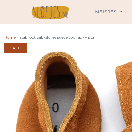
MEISJES
Home
›
stabifoot babyslofjes suede cognac - vision
SALE