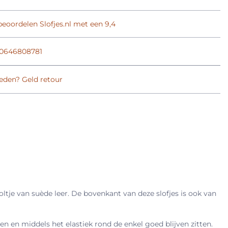
eoordelen Slofjes.nl met een 9,4
0646808781
eden? Geld retour
ooltje van suède leer. De bovenkant van deze slofjes is ook van
n en middels het elastiek rond de enkel goed blijven zitten.