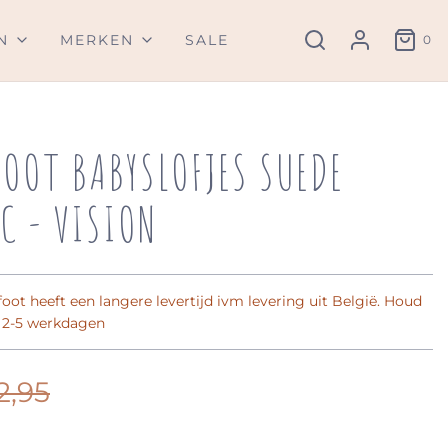
N
MERKEN
SALE
0
FOOT BABYSLOFJES SUEDE
C - VISION
oot heeft een langere levertijd ivm levering uit België. Houd
 2-5 werkdagen
2,95