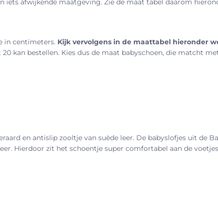
een iets afwijkende maatgeving. Zie de maat tabel daarom hieron
te in centimeters.
Kijk vervolgens in de maattabel hieronder w
at 20 kan bestellen. Kies dus de maat babyschoen, die matcht met
aard en antislip zooltje van suède leer. De babyslofjes uit de Bab
eer. Hierdoor zit het schoentje super comfortabel aan de voetjes