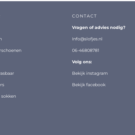
R
CONTACT
vragen of advies nodig?
n
info@slofjes.nl
erschoenen
06-46808781
volg ons:
wasbaar
bekijk instagram
rs
bekijk facebook
p sokken