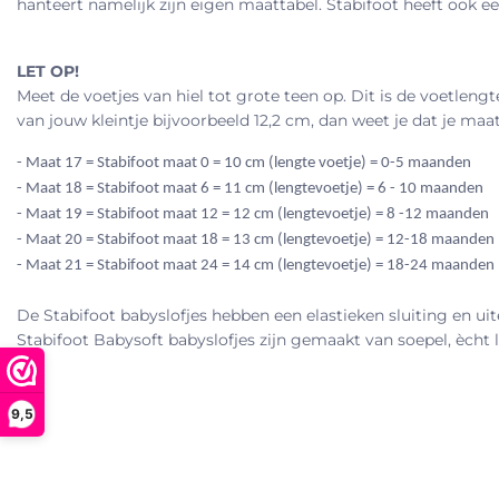
hanteert namelijk zijn eigen maattabel. Stabifoot heeft ook 
LET OP!
Meet de voetjes van hiel tot grote teen op. Dit is de voetleng
van jouw kleintje bijvoorbeeld 12,2 cm, dan weet je dat je ma
- Maat 17 = Stabifoot maat 0 = 10 cm (lengte voetje) = 0-5 maanden
- Maat 18 = Stabifoot maat 6 = 11 cm (lengtevoetje) = 6 - 10 maanden
- Maat 19 = Stabifoot maat 12 = 12 cm (lengtevoetje) = 8 -12 maanden
- Maat 20 = Stabifoot maat 18 = 13 cm (lengtevoetje) = 12-18 maanden
- Maat 21 = Stabifoot maat 24 = 14 cm (lengtevoetje) = 18-24 maanden
De Stabifoot babyslofjes hebben een elastieken sluiting en uiter
Stabifoot Babysoft babyslofjes zijn gemaakt van soepel, ècht l
9,5