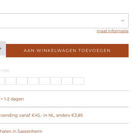
maat informatie
+
AAN WINKELWAGEN TOEVOEGEN
 met:
 = 1-2 dagen
rzending vanaf €45,- in NL, anders €3,85
phalen in Sassenheim