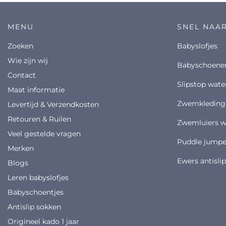
MENU
SNEL NAA
Zoeken
babyslofjes
Wie zijn wij
babyschoene
Contact
slipstop wat
Maat informatie
zwemkleding
Levertijd & Verzendkosten
Retouren & Ruilen
zwemluiers 
Veel gestelde vragen
puddle jumpe
Merken
ewers antisli
Blogs
Leren babyslofjes
Babyschoentjes
Antislip sokken
Origineel kado 1 jaar