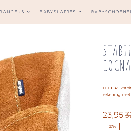
JONGENS
BABYSLOFJES
BABYSCHOENE
STABI
COGNA
LET OP: Stabif
rekening met
23,95
3
-
27%