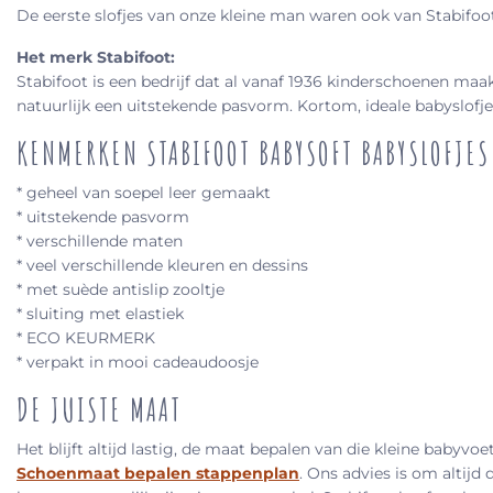
De eerste slofjes van onze kleine man waren ook van Stabifoot. 
Het merk Stabifoot:
Stabifoot is een bedrijf dat al vanaf 1936 kinderschoenen ma
natuurlijk een uitstekende pasvorm. Kortom, ideale babyslofje
KENMERKEN STABIFOOT BABYSOFT BABYSLOFJES
* geheel van soepel leer gemaakt
* uitstekende pasvorm
* verschillende maten
* veel verschillende kleuren en dessins
* met suède antislip zooltje
* sluiting met elastiek
* ECO KEURMERK
* verpakt in mooi cadeaudoosje
DE JUISTE MAAT
Het blijft altijd lastig, de maat bepalen van die kleine babyv
Schoenmaat bepalen stappenplan
. Ons advies is om altijd