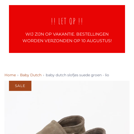
!! LET OP !!
WIJ ZIJN OP VAKANTIE. BESTELLINGEN
WORDEN VERZONDEN OP 10 AUGUSTUS!
Home
›
Baby Dutch
›
baby dutch slofjes suede groen - lio
SALE