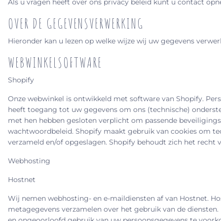
Als u vragen heeft over ons privacy beleid kunt u contact o
OVER DE GEGEVENSVERWERKING
Hieronder kan u lezen op welke wijze wij uw gegevens verwerke
WEBWINKELSOFTWARE
Shopify
Onze webwinkel is ontwikkeld met software van Shopify. Pers
heeft toegang tot uw gegevens om ons (technische) ondersteun
met hen hebben gesloten verplicht om passende beveiligings
wachtwoordbeleid. Shopify maakt gebruik van cookies om te
verzameld en/of opgeslagen. Shopify behoudt zich het recht 
Webhosting
Hostnet
Wij nemen webhosting- en e-maildiensten af van Hostnet. Ho
metagegevens verzamelen over het gebruik van de diensten. 
en ongeoorloofd gebruik van uw persoonsgegevens te voorko