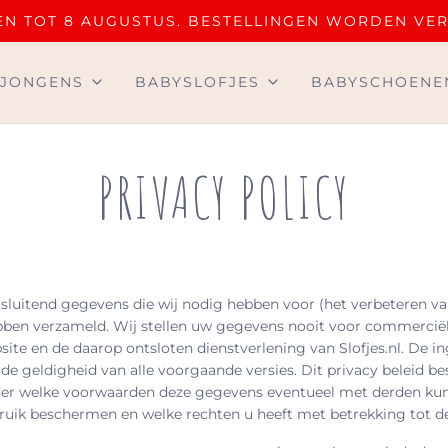
OTEN TOT 8 AUGUSTUS. BESTELLINGEN WORDEN VE
JONGENS
BABYSLOFJES
BABYSCHOENE
PRIVACY POLICY
itsluitend gegevens die wij nodig hebben voor (het verbeteren 
ebben verzameld. Wij stellen uw gegevens nooit voor commerciële
bsite en de daarop ontsloten dienstverlening van Slofjes.nl. De
 de geldigheid van alle voorgaande versies. Dit privacy beleid 
er welke voorwaarden deze gegevens eventueel met derden kunn
uik beschermen en welke rechten u heeft met betrekking tot d