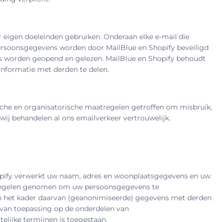
 eigen doeleinden gebruiken. Onderaan elke e-mail die
w persoonsgegevens worden door
MailBlue en Shopify
beveiligd
ils worden geopend en gelezen.
MailBlue en Shopify
behoudt
informatie met derden te delen.
ische en organisatorische maatregelen getroffen om misbruik,
ij behandelen al ons emailverkeer vertrouwelijk.
pify
verwerkt uw naam, adres en woonplaatsgegevens en uw
tregelen genomen om uw persoonsgegevens te
in het kader daarvan (geanonimiseerde) gegevens met derden
van toepassing op de onderdelen van
elijke termijnen is toegestaan.