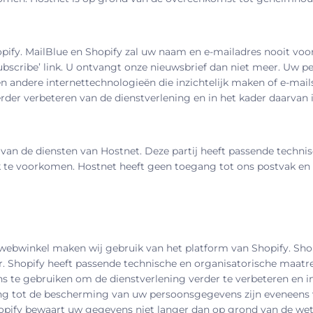
pify.
MailBlue en Shopify
zal uw naam en e-mailadres nooit voor
subscribe’ link. U ontvangt onze nieuwsbrief dan niet meer. U
n andere internettechnologieën die inzichtelijk maken of e-ma
der verbeteren van de dienstverlening en in het kader daarvan 
 van de diensten van Hostnet. Deze partij heeft passende techn
 te voorkomen. Hostnet heeft geen toegang tot ons postvak en w
e webwinkel maken wij gebruik van het platform van
Shopify
.
Sho
r.
Shopify
heeft passende technische en organisatorische maa
s te gebruiken om de dienstverlening verder te verbeteren en 
ng tot de bescherming van uw persoonsgegevens zijn eveneens 
opify
bewaart uw gegevens niet langer dan op grond van de wett