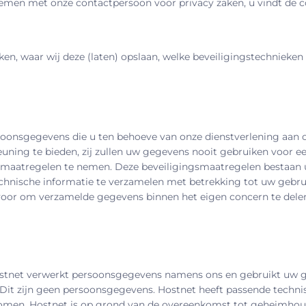
pnemen met onze contactpersoon voor privacy zaken, u vindt de 
n, waar wij deze (laten) opslaan, welke beveiligingstechnieken w
oonsgegevens die u ten behoeve van onze dienstverlening aan on
ing te bieden, zij zullen uw gegevens nooit gebruiken voor een
maatregelen te nemen. Deze beveiligingsmaatregelen bestaan ui
chnische informatie te verzamelen met betrekking tot uw gebr
voor om verzamelde gegevens binnen het eigen concern te delen
stnet verwerkt persoonsgegevens namens ons en gebruikt uw geg
Dit zijn geen persoonsgegevens. Hostnet heeft passende techn
men. Hostnet is op grond van de overeenkomst tot geheimhoud