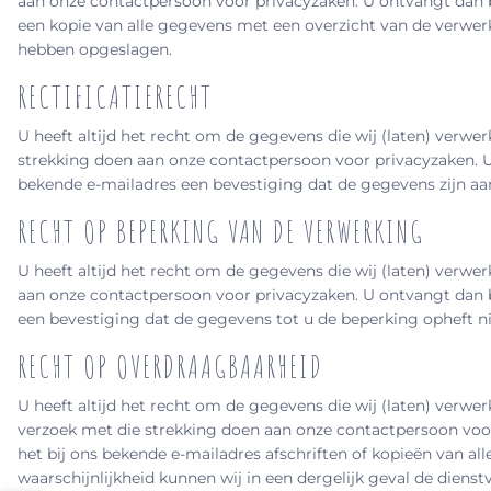
aan onze contactpersoon voor privacyzaken. U ontvangt dan b
een kopie van alle gegevens met een overzicht van de verwe
hebben opgeslagen.
RECTIFICATIERECHT
U heeft altijd het recht om de gegevens die wij (laten) verwe
strekking doen aan onze contactpersoon voor privacyzaken. U 
bekende e-mailadres een bevestiging dat de gegevens zijn aa
RECHT OP BEPERKING VAN DE VERWERKING
U heeft altijd het recht om de gegevens die wij (laten) verwe
aan onze contactpersoon voor privacyzaken. U ontvangt dan b
een bevestiging dat de gegevens tot u de beperking opheft n
RECHT OP OVERDRAAGBAARHEID
U heeft altijd het recht om de gegevens die wij (laten) verwe
verzoek met die strekking doen aan onze contactpersoon voor
het bij ons bekende e-mailadres afschriften of kopieën van al
waarschijnlijkheid kunnen wij in een dergelijk geval de dien