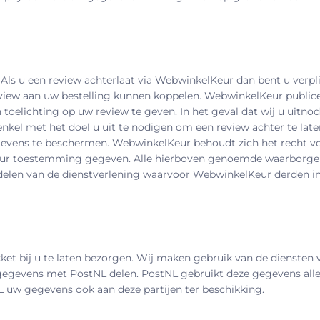
Als u een review achterlaat via WebwinkelKeur dan bent u verp
eview aan uw bestelling kunnen koppelen. WebwinkelKeur publi
lichting op uw review te geven. In het geval dat wij u uitnod
kel met het doel u uit te nodigen om een review achter te lat
ens te beschermen. WebwinkelKeur behoudt zich het recht voo
lKeur toestemming gegeven. Alle hierboven genoemde waarborge
elen van de dienstverlening waarvoor WebwinkelKeur derden in
akket bij u te laten bezorgen. Wij maken gebruik van de diensten 
gegevens met PostNL delen. PostNL gebruikt deze gegevens alle
L uw gegevens ook aan deze partijen ter beschikking.