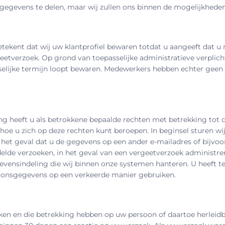
gegevens te delen, maar wij zullen ons binnen de mogelijkheden
tekent dat wij uw klantprofiel bewaren totdat u aangeeft dat u 
ergeetverzoek. Op grond van toepasselijke administratieve verpl
selijke termijn loopt bewaren. Medewerkers hebben echter geen
g heeft u als betrokkene bepaalde rechten met betrekking tot
en hoe u zich op deze rechten kunt beroepen. In beginsel sturen 
 het geval dat u de gegevens op een ander e-mailadres of bijvoor
delde verzoeken, in het geval van een vergeetverzoek administre
nsindeling die wij binnen onze systemen hanteren. U heeft te al
oonsgegevens op een verkeerde manier gebruiken.
rken en die betrekking hebben op uw persoon of daartoe herleidba