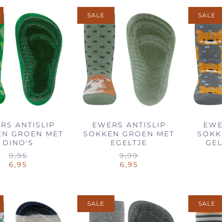
SALE
SALE
RS ANTISLIP
EWERS ANTISLIP
EWE
EN GROEN MET
SOKKEN GROEN MET
SOKK
DINO'S
EGELTJE
GEL
9,95
9,99
6,95
6,95
SALE
SALE