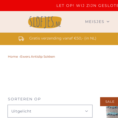
LET OP! WIJ ZIJN GESL
MEISJES
Gratis verzending vanaf €50,- (in NL)
Home
›
Ewers Antislip Sokken
SORTEREN OP
SALE