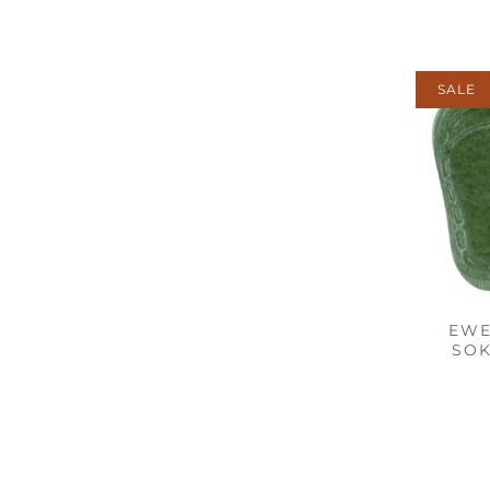
SALE
EWE
SO