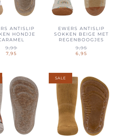
RS ANTISLIP
EWERS ANTISLIP
KEN HONDJE
SOKKEN BEIGE MET
CARAMEL
REGENBOOGJES
9,99
9,95
7,95
6,95
SALE