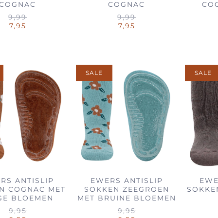
COGNAC
COGNAC
CO
9,99
9,99
7,95
7,95
SALE
SALE
RS ANTISLIP
EWERS ANTISLIP
EWE
N COGNAC MET
SOKKEN ZEEGROEN
SOKKEN
GE BLOEMEN
MET BRUINE BLOEMEN
9,95
9,95