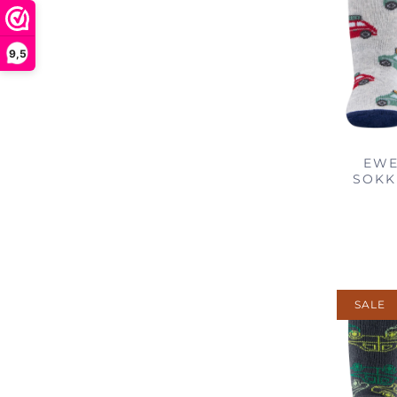
9,5
EWE
SOKK
SALE