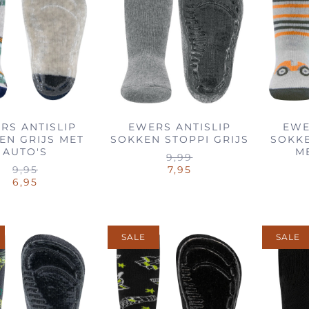
RS ANTISLIP
EWERS ANTISLIP
EWE
EN GRIJS MET
SOKKEN STOPPI GRIJS
SOKKE
AUTO'S
M
9,99
9,95
7,95
6,95
SALE
SALE