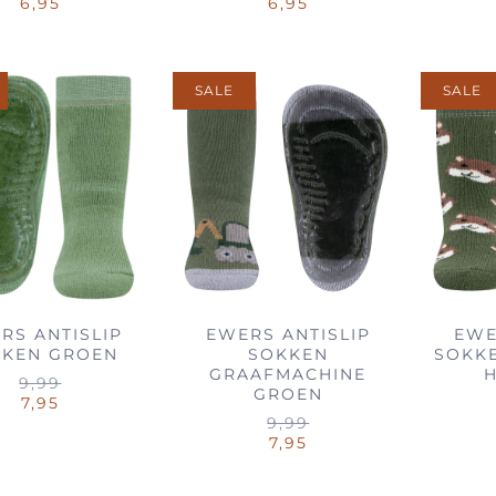
6,95
6,95
SALE
SALE
RS ANTISLIP
EWERS ANTISLIP
EWE
KKEN GROEN
SOKKEN
SOKK
GRAAFMACHINE
9,99
GROEN
7,95
9,99
7,95