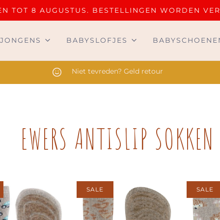
OTEN TOT 8 AUGUSTUS. BESTELLINGEN WORDEN VE
JONGENS
BABYSLOFJES
BABYSCHOENE
Niet tevreden? Geld retour
EWERS ANTISLIP SOKKEN
SALE
SALE