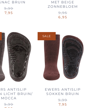
GNAC BRUIN
MET BEIGE
ZONNEBLOEM
9,99
7,95
9,95
6,95
SALE
RS ANTISLIP
EWERS ANTISLIP
 LICHT BRUIN/
SOKKEN BRUIN
MOCCA
9,99
9,99
7,95