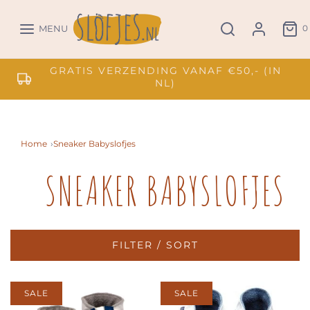
0
MENU
GRATIS VERZENDING VANAF €50,- (IN
NL)
Home
›
Sneaker Babyslofjes
SNEAKER BABYSLOFJES
FILTER / SORT
SALE
SALE