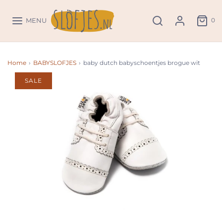
0
MENU
Home
›
BABYSLOFJES
›
baby dutch babyschoentjes brogue wit
SALE