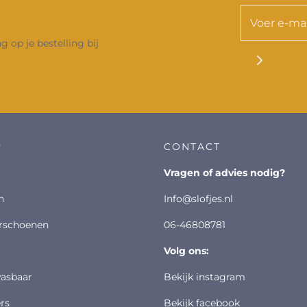
 op je bestelling bij
R
CONTACT
vragen of advies nodig?
n
info@slofjes.nl
erschoenen
06-46808781
volg ons:
wasbaar
bekijk instagram
rs
bekijk facebook