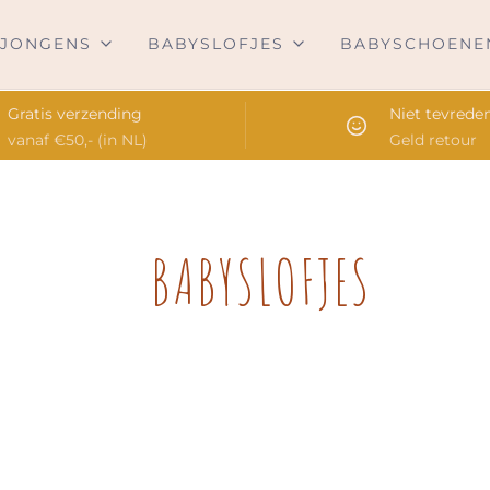
JONGENS
BABYSLOFJES
BABYSCHOENE
Gratis verzending
Niet tevrede
vanaf €50,- (in NL)
Geld retour
BABYSLOFJES