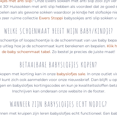
kjes met anti slip
? Onze Ewers sokken met anti slip zool zijn ver
 30! Huissokken met anti slip hebben als voordeel dat ze goed 
voelen aan als gewone sokken waardoor je kindje het slofsokje niet
 zeer ruime collectie
Ewers Stoppi
babysokjes anti slip sokken v
WELKE SCHOENMAAT HEEFT MIJN BABY/KINDJE?
yschoentje of loopschoentje is de schoenmaat van uw baby bepa
e uitleg hoe je de schoenmaat kunt berekenen en bepalen.
Klik 
de baby schoenmaat tabel.
Zo bestel je precies de juiste maat!
BETAALBARE BABYSLOFJES KOPEN?
 kopen met korting kan in onze
babyslofjes sale
. In onze outlet v
U kunt zich ook aanmelden voor onze nieuwsbrief. Dan blijft u op
en en babyslofjes kortingscodes en kun je kwaliteitssloffen bet
Inschrijven kan onderaan onze website in de footer.
WANNEER ZIJN BABYSLOFJES ECHT NODIG?
nnen met kruipen zijn leren babyslofjes echt functioneel. Een ba