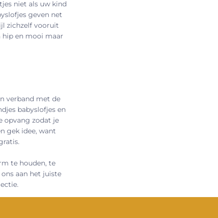
jes niet als uw kind
byslofjes geven net
jl zichzelf vooruit
en hip en mooi maar
 in verband met de
djes babyslofjes en
de opvang zodat je
en gek idee, want
ratis.
rm te houden, te
ons aan het juiste
ectie.