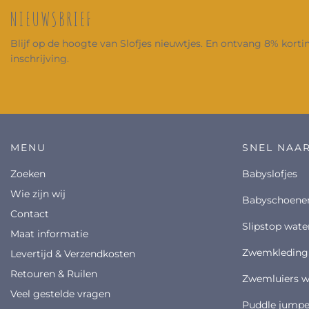
NIEUWSBRIEF
Blijf op de hoogte van Slofjes nieuwtjes. En ontvang 8% korting
inschrijving.
MENU
SNEL NAA
Zoeken
babyslofjes
Wie zijn wij
babyschoene
Contact
slipstop wat
Maat informatie
zwemkleding
Levertijd & Verzendkosten
Retouren & Ruilen
zwemluiers 
Veel gestelde vragen
puddle jumpe