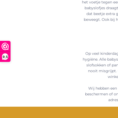
het voetje tegen ee
babyslofjes draagt
dat beetje extra g
beweegt. Ook bij h
Op veel kinderdag
9,5
hygiëne. Alle baby
slofsokken of pan
nooit misgrijpt.
winke
Wij hebben een 
beschermen of om 
adres