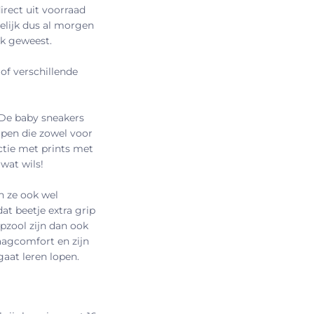
irect uit voorraad
elijk dus al morgen
uk geweest.
of verschillende
 De baby sneakers
pen die zowel voor
ctie met prints met
 wat wils!
n ze ook wel
at beetje extra grip
pzool zijn dan ook
raagcomfort en zijn
gaat leren lopen.