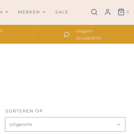
N
MERKEN
SALE
0
n?
Vragen?
0646808781
SORTEREN OP