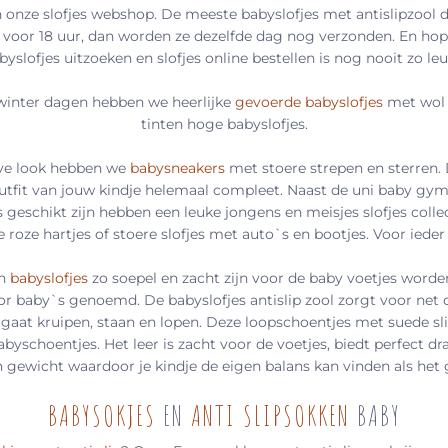
n onze slofjes webshop. De meeste babyslofjes met antislipzool d
je voor 18 uur, dan worden ze dezelfde dag nog verzonden. En hop
abyslofjes uitzoeken en slofjes online bestellen is nog nooit zo le
winter dagen hebben we heerlijke
gevoerde babyslofjes
met wol 
tinten hoge babyslofjes.
eve look hebben we
babysneakers
met stoere strepen en sterren.
utfit van jouw kindje helemaal compleet. Naast de uni baby gym
 geschikt zijn hebben een leuke jongens en meisjes slofjes colle
 roze hartjes of stoere slofjes met auto`s en bootjes. Voor ieder
en
babyslofjes
zo soepel en zacht zijn voor de baby voetjes worde
r baby`s genoemd. De babyslofjes antislip zool zorgt voor net d
 gaat kruipen, staan en lopen. Deze loopschoentjes met suede sli
babyschoentjes. Het leer is zacht voor de voetjes, biedt perfect d
an gewicht waardoor je kindje de eigen balans kan vinden als het 
BABYSOKJES
EN
ANTI SLIPSOKKEN
BABY