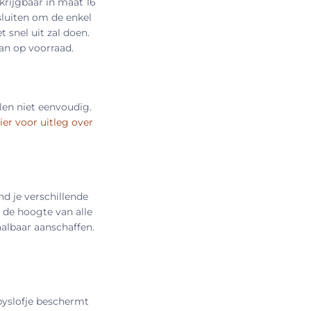
krijgbaar in maat 16
sluiten om de enkel
 snel uit zal doen.
an op voorraad.
len niet eenvoudig.
hier voor uitleg over
ind je verschillende
 de hoogte van alle
aalbaar aanschaffen.
byslofje beschermt