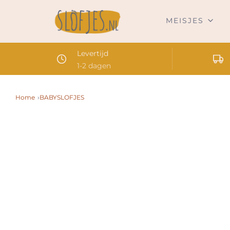
MEISJES
Levertijd
1-2 dagen
Home
›
BABYSLOFJES