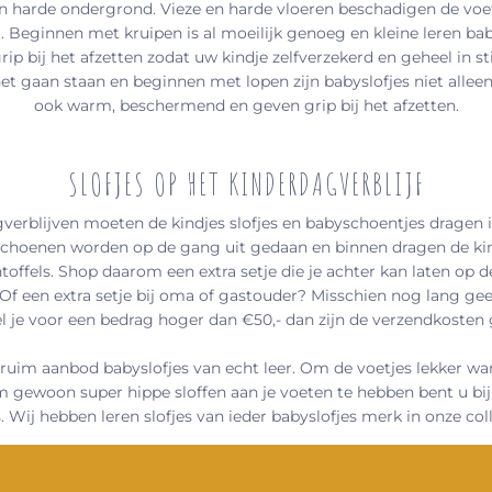
n harde ondergrond. Vieze en harde vloeren beschadigen de voet
. Beginnen met kruipen is al moeilijk genoeg en kleine leren ba
rip bij het afzetten zodat uw kindje zelfverzekerd en geheel in sti
et gaan staan en beginnen met lopen zijn babyslofjes niet alle
ook warm, beschermend en geven grip bij het afzetten.
SLOFJES OP HET KINDERDAGVERBLIJF
verblijven moeten de kindjes slofjes en babyschoentjes dragen
schoenen worden op de gang uit gedaan en binnen dragen de kin
toffels. Shop daarom een extra setje die je achter kan laten op 
 Of een extra setje bij oma of gastouder? Misschien nog lang ge
l je voor een bedrag hoger dan €50,- dan zijn de verzendkosten g
ruim aanbod babyslofjes van echt leer. Om de voetjes lekker wa
gewoon super hippe sloffen aan je voeten te hebben bent u bij 
. Wij hebben leren slofjes van ieder babyslofjes merk in onze coll