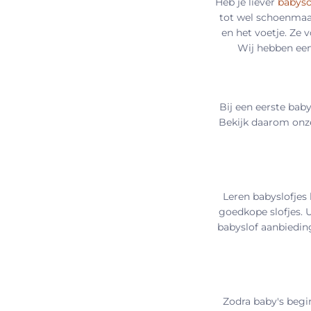
Heb je liever
babyso
tot wel schoenmaat
en het voetje. Ze 
Wij hebben een
Bij een eerste bab
Bekijk daarom onz
Leren babyslofjes
goedkope slofjes. 
babyslof aanbieding
Zodra baby's begi