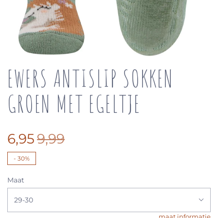
EWERS ANTISLIP SOKKEN
GROEN MET EGELTJE
6,95
9,99
-
30%
Maat
29-30
maat informatie