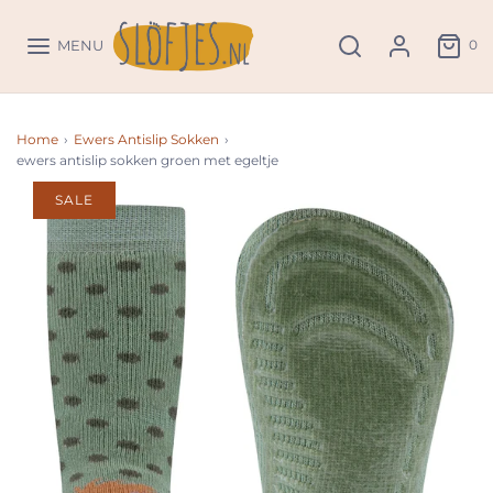
0
MENU
Home
›
Ewers Antislip Sokken
›
ewers antislip sokken groen met egeltje
SALE