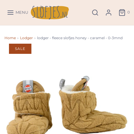
0
MENU
Home
›
Lodger
›
lodger - fleece slofjes honey - caramel - 0-3mnd
SALE