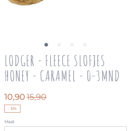
LODGER - FLEECE SLOFJES
HONEY - CARAMEL - 0-3MND
10,90
15,90
-
31%
Maat