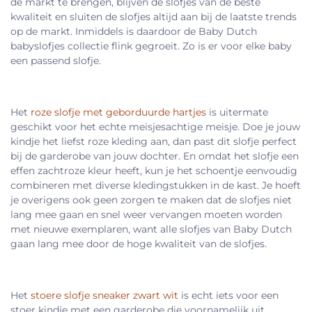
de markt te brengen, blijven de slofjes van de beste
kwaliteit en sluiten de slofjes altijd aan bij de laatste trends
op de markt. Inmiddels is daardoor de Baby Dutch
babyslofjes collectie flink gegroeit. Zo is er voor elke baby
een passend slofje.
Het
roze
slofje
met geborduurde hartjes
is uitermate
geschikt voor het echte meisjesachtige meisje. Doe je jouw
kindje het liefst roze kleding aan, dan past dit slofje perfect
bij de garderobe van jouw dochter. En omdat het slofje een
effen zachtroze kleur heeft, kun je het schoentje eenvoudig
combineren met diverse kledingstukken in de kast. Je hoeft
je overigens ook geen zorgen te maken dat de slofjes niet
lang mee gaan en snel weer vervangen moeten worden
met nieuwe exemplaren, want alle slofjes van Baby Dutch
gaan lang mee door de hoge kwaliteit van de slofjes.
Het
stoere slofje sneaker zwart wit
is echt iets voor een
stoer kindje met een garderobe die voornamelijk uit