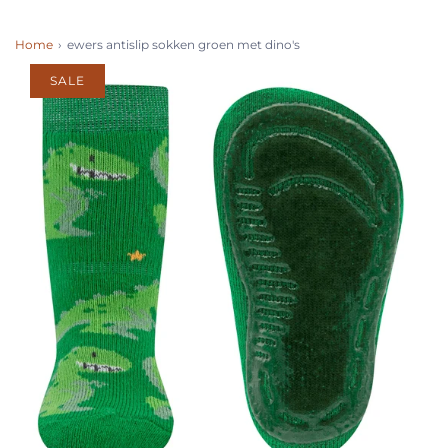
Home
›
ewers antislip sokken groen met dino's
SALE