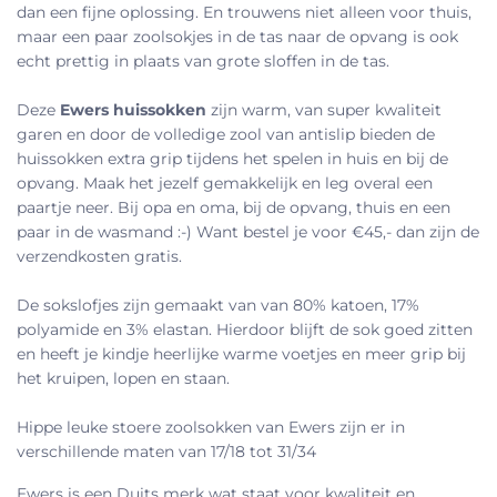
dan een fijne oplossing. En trouwens niet alleen voor thuis,
maar een paar zoolsokjes in de tas naar de opvang is ook
echt prettig in plaats van grote sloffen in de tas.
Deze
Ewers huissokken
zijn warm, van super kwaliteit
garen en door de volledige zool van antislip bieden de
huissokken extra grip tijdens het spelen in huis en bij de
opvang. Maak het jezelf gemakkelijk en leg overal een
paartje neer. Bij opa en oma, bij de opvang, thuis en een
paar in de wasmand :-) Want bestel je voor €45,- dan zijn de
verzendkosten gratis.
De sokslofjes zijn gemaakt van
van 80% katoen, 17%
polyamide en 3% elastan.
Hierdoor blijft de sok goed zitten
en heeft je kindje heerlijke warme voetjes en meer grip bij
het kruipen, lopen en staan.
Hippe leuke stoere zoolsokken van Ewers zijn er in
verschillende maten van 17/18 tot 31/34
Ewers is een Duits merk wat staat voor kwaliteit en