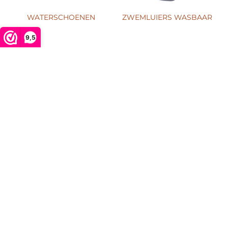
WATERSCHOENEN
ZWEMLUIERS WASBAAR
9,5
MENU
Zoeken
Wie zijn wij
Contact
Maat informatie
Levertijd & Verzendkosten
Retouren & Ruilen
Veel gestelde vragen
Merken
Blogs