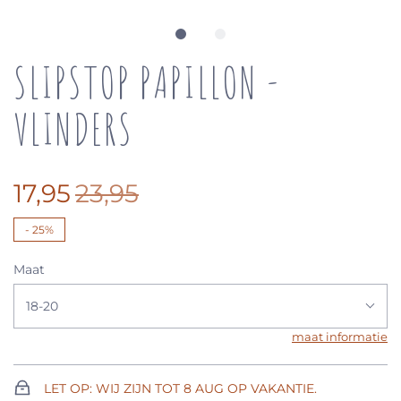
SLIPSTOP PAPILLON -
VLINDERS
17,95
23,95
-
25%
Maat
18-20
maat informatie
LET OP: WIJ ZIJN TOT 8 AUG OP VAKANTIE.