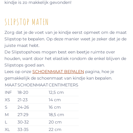
kindje is zo makkelijk gevonden!
SLIPSTOP MATEN
Zorg dat je de voet van je kindje eerst opmeet om de maat
Slipstop te bepalen. Op deze manier weet je zeker dat je de
juiste maat hebt.
De Slipstopshoes mogen best een beetje ruimte over
houden, want door het elastiek rondom de enkel blijven de
Slipstops goed aan.
Lees op onze
SCHOENMAAT BEPALEN
pagina, hoe je
gemakkelijk de schoenmaat van kindje kan bepalen.
MAAT
SCHOENMAAT
CENTIMETERS
INF
18-20
12,5 cm
XS
21-23
14 cm
S
24-26
16 cm
M
27-29
18,5 cm
L
30-32
20 cm
XL
33-35
22 cm